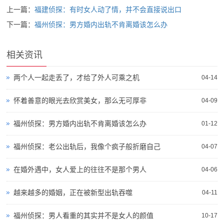
上一篇：
福建侦探：有时女人动了情，并不会直接说出口
下一篇：
福州侦探：男方婚内出轨不肯离婚该怎么办
相关资讯
两个人一起走丢了，才给了外人可乘之机
04-14
怀着善意的眼光去欣赏美女，那么无可厚非
04-09
福州侦探：男方婚内出轨不肯离婚该怎么办
01-12
福州侦探：老公出轨后，我像个疯子般折磨自己
04-07
在婚外遇中，女人爱上的往往不是那个男人
04-06
越来越多的婚姻，正在被新型出轨吞噬
04-11
福州侦探：男人看重的其实并不是女人的颜值
10-17