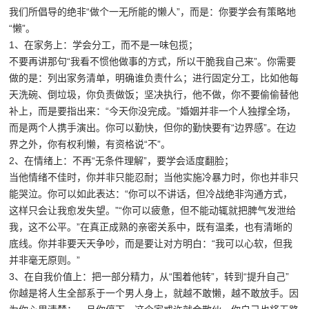
我们所倡导的绝非“做个一无所能的懒人”，而是：你要学会有策略地
“懒”。
1、在家务上：学会分工，而不是一味包揽；
不要再讲那句“我看不惯他做事的方式，所以干脆我自己来”。你需要
做的是：列出家务清单，明确谁负责什么；进行固定分工，比如他每
天洗碗、倒垃圾，你负责做饭；坚决执行，他不做，你不要偷偷替他
补上，而是要指出来：“今天你没完成。”婚姻并非一个人独撑全场，
而是两个人携手演出。你可以勤快，但你的勤快要有“边界感”。在边
界之外，你有权利懒，有资格说“不”。
2、在情绪上：不再“无条件理解”，要学会适度翻脸；
当他情绪不佳时，你并非只能忍耐；当他实施冷暴力时，你也并非只
能哭泣。你可以如此表达：“你可以不讲话，但冷战绝非沟通方式，
这样只会让我愈发失望。”“你可以疲惫，但不能动辄就把脾气发泄给
我，这不公平。”在真正成熟的亲密关系中，既有温柔，也有清晰的
底线。你并非要天天争吵，而是要让对方明白：“我可以心软，但我
并非毫无原则。”
3、在自我价值上：把一部分精力，从“围着他转”，转到“提升自己”
你越是将人生全部系于一个男人身上，就越不敢懒，越不敢放手。因