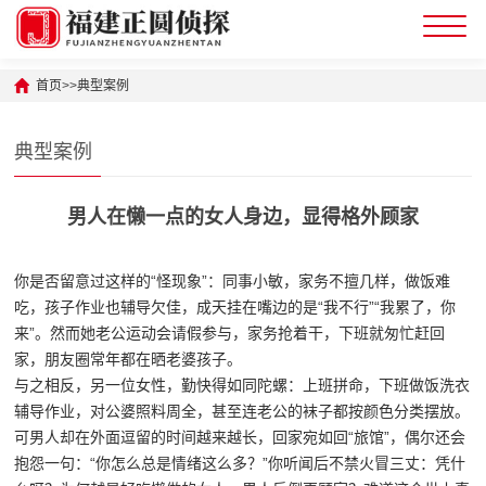
首页
>>
典型案例
典型案例
男人在懒一点的女人身边，显得格外顾家
你是否留意过这样的“怪现象”：同事小敏，家务不擅几样，做饭难
吃，孩子作业也辅导欠佳，成天挂在嘴边的是“我不行”“我累了，你
来”。然而她老公运动会请假参与，家务抢着干，下班就匆忙赶回
家，朋友圈常年都在晒老婆孩子。
与之相反，另一位女性，勤快得如同陀螺：上班拼命，下班做饭洗衣
辅导作业，对公婆照料周全，甚至连老公的袜子都按颜色分类摆放。
可男人却在外面逗留的时间越来越长，回家宛如回“旅馆”，偶尔还会
抱怨一句：“你怎么总是情绪这么多？”你听闻后不禁火冒三丈：凭什