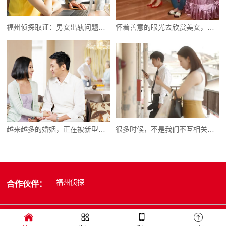
福州侦探取证：男女出轨问题上有规律可循
怀着善意的眼光去欣赏美女，那么无可厚非
越来越多的婚姻，正在被新型出轨吞噬
很多时候，不是我们不互相关心，不爱彼此
福州侦探
合作伙伴：