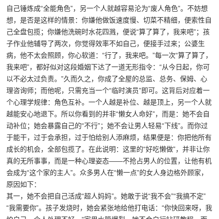
自己锤炼成“全能角色”，另一个人就越容易沦为“废人角色”。不妨想
想，是否是这样的情景：你嫌他做饭速度慢、切菜不精细，便索性自
己全盘包揽；你嫌他洗碗时水花四溅，便说“算了算了，我来吧”；孩
子作业他辅导了两次，你觉得效率不如自己，便接手过来；公婆生
病，他不太会照顾，你心软道：“行了，我来吧。”每一次“算了算了，
我来吧”，都好似对这段婚姻下达了一道无形指令：“从今日起，你可
以不必太过负责。”久而久之，你成了全屋的总监、总务、保姆、心
理咨询师；而他呢，只需充当一个“临时演员”即可。这背后对应着一
个心理学规律：角色互补。一个人越是补位、越是顶上，另一个人就
越能安心地退下。所以你看到的并非“懒女人命好”，而是：她不会自
动补位；她会暴露自己的“不行”；她不会让男人轻易“下线”。而你过
于能干，过于会承担，过于怕给别人添麻烦，结果便是：你把他所有
成长的机会，全部包揽了。在此说明：这里的“好吃懒做”，并非让你
真的无所事事，而是一种心理姿态——不抢占男人的位置，让他有机
会成为“这个家的主人”。众多男人在“懒一点”的女人身边格外顾家，
原因如下：
其一，她不会把自己活成“超人妈妈”。她敢于说“我不会”“我搞不定”
“我需要你”。孩子发烧时，她会紧张地给他打电话：“你快回来呀，我