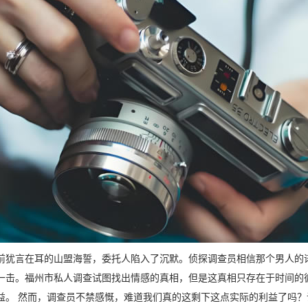
前犹言在耳的山盟海誓，委托人陷入了沉默。侦探调查员相信那个男人的
一击。福州市私人调查试图找出情感的真相，但是这真相只存在于时间的
益。 然而，调查员不禁感慨，难道我们真的这剩下这点实际的利益了吗