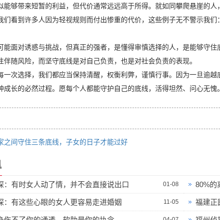
似能够带来短暂的利益，但代价通常远远高于所得。就如同攀爬悬崖的人
我们看到许多人因为轻视规则而付出惨重的代价，这些例子无不警示我们
可能面对诱惑与挑战，但真正的强者，是懂得审慎选择的人，是能够守住
往伴随风险，而坚守底线是对自己负责，也是对社会负责的表现。
每一次选择，我们都应当保持清醒，权衡利弊，谨慎行事。因为一旦逾越
种成长的必然过程。愿每个人都能守护自己的底线，活得坦然、问心无愧
家之间守住三条底线，子女的日子才能过好
讯
探：有时女人动了情，并不会直接说出口
80%
01-08
探：有这些心眼的女人更容易走进婚姻
福建正
11-05
身伤不了你的通透，软肋是你的执念
福州侦
04-07