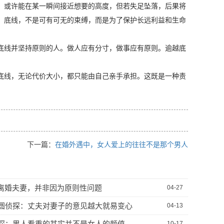
，或许能在某一瞬间接近想要的高度，但若失足坠落，后果将
：底线，不是可有可无的束缚，而是为了保护长远利益和生命
底线并坚持原则的人。做人应有分寸，做事应有原则。逾越底
底线，无论代价大小，都只能由自己亲手承担。这既是一种责
。
下一篇：
在婚外遇中，女人爱上的往往不是那个男人
的离婚夫妻，并非因为原则性问题
04-27
圆侦探：丈夫对妻子的意见越大就易变心
04-13
探：男人看重的其实并不是女人的颜值
10-17