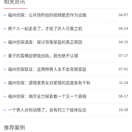
相关资讯
福州侦探：公共场所拍的视频能否作为证据
04-07
两个人一起走丢了，才给了外人可乘之机
04-14
福州侦探调查：探讨背叛家庭的真正原因
04-15
妻子的蛮横迫使我出轨，我也绝不认错
07-17
福州侦探取证：这两种男人永不会背叛家庭
07-01
福州侦探：感情里男女对爱情的态度各有千秋
11-18
福州侦探：竭尽全力探索着一个又一个真相
06-17
一个男人对你动情了，会有的三个肢体反应
10-28
推荐案例