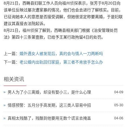
8月21日，西畴县妇联工作人员向
福州侦探
表示，张芳于8月20日向
该单位反映过屡次遭家暴的情况，他们也会去进行了解核实。目前，
已征询她本人的意愿是否接受调解，但她很坚定称要离婚，于是妇联
建议其直接去法院起诉。
8月21日，
福州侦探
了解到，西畴县相关部门根据《治安管理处罚
法》第四十三条第壹款，已给予王某行政拘留4日的处罚。
上一篇：
婚外遇女人被发现后，真的会与情人一刀两断吗
下一篇：
老公婚内出轨回归家庭，第三者不肯放手怎么办
相关资讯
男人为了小三离婚，却没有娶小三，是什么心理
04-09
情感预警：五月分手高发期，这三类人容易中招
05-30
真相太残酷了，残酷到他要用无数个谎言去掩盖
04-06