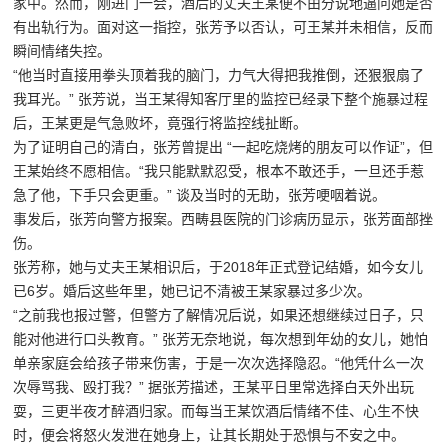
家中。然而，刚进门一会，酒后的丈夫王某便不由分说地逼问她是否
有出轨行为。面对这一指控，张芳予以否认，可王某并未相信，反而
瞬间情绪失控。
“他当时直接用拳头顶着我的脑门，力气大得把我推倒，还狠狠扇了
我耳光。” 张芳说，当王某得知客厅里的监控已经录下整个施暴过程
后，王某更是气急败坏，竟强行将监控线扯断。
为了证明自己的清白，张芳曾提出 “一起吃烧烤的朋友可以作证”，但
王某始终不愿相信。“我只能默默忍受，根本不敢还手，一旦还手惹
急了他，下手只会更重。” 谈及当时的无助，张芳哽咽着说。
事发后，张芳向警方报案。西畴县医院的门诊病历显示，张芳面部挫
伤。
张芳称，她与丈夫王某相识后，于2018年正式登记结婚，如今女儿
已6岁。婚后这些年里，她已记不清被王某家暴过多少次。
“之前我也报过警，但警方了解情况后说，如果还想继续过日子，只
能对他进行口头教育。” 张芳无奈地说，每次想到年幼的女儿，她怕
单亲家庭会给孩子带来伤害，于是一次次选择隐忍。“他凭什么一次
次辱骂我、殴打我？” 据张芳描述，王某平日里常选择白天外出玩
耍，三更半夜才醉酒归家。而每当王某饮酒后情绪不佳、心生不快
时，便会将怒火发泄在她身上，让其长期处于恐惧与不安之中。