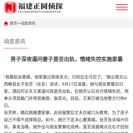
首页
>>
动态资讯
动态资讯
男子深夜逼问妻子是否出轨，情绪失控实施家暴
“我要起诉离婚，他家暴过我很多次，已经忍无可忍了。”据云南文山
西畴县女子张芳（化名）讲述，8月17日凌晨，她与朋友聚餐后归
家，酒后的丈夫王某逼问其是否出轨，在她否认后对方情绪失控，用
拳头顶其脑门并将其推倒、扇耳光。目前，王某已被当地警方行拘4
日。
张芳称，婚后她屡遭家暴，此前报警后丈夫仅被口头教育，为了孩子
自己不得不选择隐忍。如今，她已下定决心要离婚。张芳告诉
福州侦
探
，事发当晚，她外出与朋友聚餐吃烧烤，直至凌晨两点左右才回到