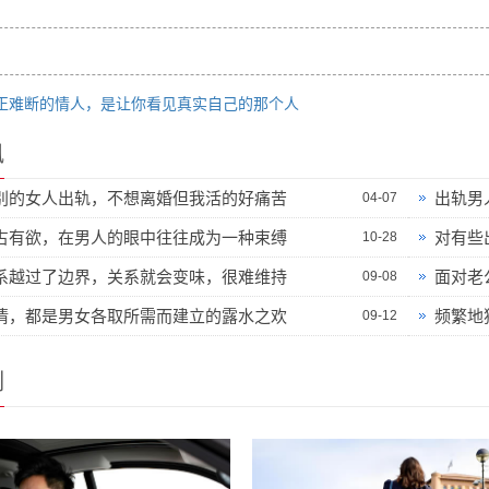
正难断的情人，是让你看见真实自己的那个人
讯
别的女人出轨，不想离婚但我活的好痛苦
出轨男
04-07
占有欲，在男人的眼中往往成为一种束缚
对有些
10-28
系越过了边界，关系就会变味，很难维持
面对老
09-08
情，都是男女各取所需而建立的露水之欢
频繁地
09-12
例