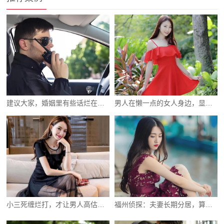
建议大家，婚姻里有些话烂在肚子里都别说
男人在懒一点的女人身边，显得格外顾家
小三死缠烂打，才让男人高估自己被崇拜
福州侦探：夫妻长期分居，算不算自动离婚