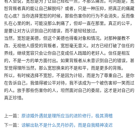
有人会说，宽恕是为了让自己轻松一点，不那么痛苦。可问题是，宽
恕背叛者真的能让自己解脱吗？或者，只是一种压抑，把真正的痛藏
在心底？当你选择宽恕的时候，那些伤害你的行为不会消失，反而像
扎在心里的刺，可能没那么刺痛了，但却一直在那里。真正的公平，
是要让对方认识到自己的错误，而不是轻轻放过。
当然，宽恕是美德，但这个美德也得看对象和情况。对那种屡教不
改、无视他人感受的背叛者，宽恕毫无意义。对方已经打破了信任的
界线，继续宽容只会让你自己变成任人践踏的老好人。信任是相互
的，不是一方的单方面付出。如果背叛者从未意识到自己的错误，甚
至觉得理所当然，那么宽恕换来的不是和平，而是更多的背叛。
所以，有时候选择不宽恕，不是因为计较，而是为了尊重自己。是你
在告诉自己，我值得被公平对待，我不该成为一个被伤害却一笑而过
的人。放手那些伤害你的人，坦然面对自己的委屈，这才是对自己的
真正珍惜。
上一篇：
原谅婚外遇就是理所应当的进阶修行，极其滑稽
下一篇：
谅解出轨不是什么灵丹妙药，而是自我精神凌迟