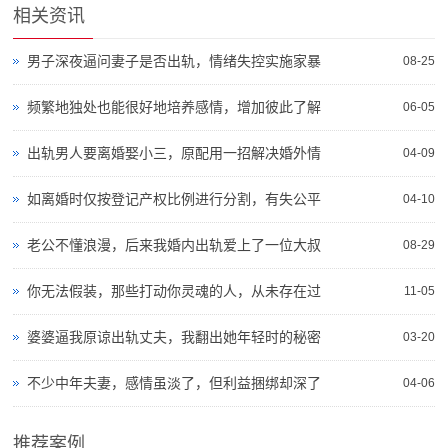
相关资讯
男子深夜逼问妻子是否出轨，情绪失控实施家暴
08-25
频繁地独处也能很好地培养感情，增加彼此了解
06-05
出轨男人要离婚娶小三，原配用一招解决婚外情
04-09
如离婚时仅按登记产权比例进行分割，有失公平
04-10
老公不懂浪漫，后来我婚内出轨爱上了一位大叔
08-29
你无法假装，那些打动你灵魂的人，从未存在过
11-05
婆婆逼我原谅出轨丈夫，我翻出她年轻时的秘密
03-20
不少中年夫妻，感情虽淡了，但利益捆绑却深了
04-06
推荐案例