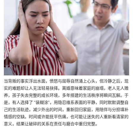
当背叛的事实浮出水面，愤怒与屈辱自然涌上心头，但冷静之后，现
实的难题却让人无法轻易抉择。离婚意味着家庭的崩塌，老人无人赡
养，孩子失去完整的成长环境，多年搭建的生活秩序将瞬间瓦解。于
是，有人选择了 “装糊涂”，用隐忍维系表面的平静，同时默默调整自
己的生活轨迹，减少外出的时间，重新回归家庭，用陪伴与分担填补
情感的空缺。时间或许能抚平伤痛，也可能让迷失的人重新看清家的
意义，结果让破碎的关系在责任与磨合中重归完整。