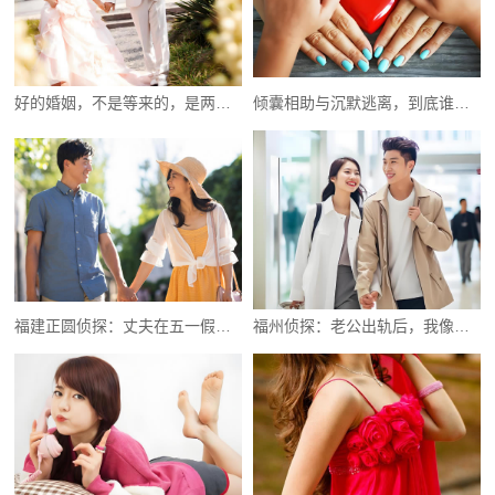
好的婚姻，不是等来的，是两个人挣出来的
倾囊相助与沉默逃离，到底谁错了
福建正圆侦探：丈夫在五一假期与情人游玩
福州侦探：老公出轨后，我像个疯子般折磨自己