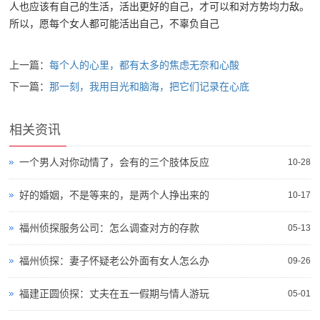
人也应该有自己的生活，活出更好的自己，才可以和对方势均力敌。
所以，愿每个女人都可能活出自己，不辜负自己
上一篇：
每个人的心里，都有太多的焦虑无奈和心酸
下一篇：
那一刻，我用目光和脑海，把它们记录在心底
相关资讯
一个男人对你动情了，会有的三个肢体反应
10-28
好的婚姻，不是等来的，是两个人挣出来的
10-17
福州侦探服务公司：怎么调查对方的存款
05-13
福州侦探：妻子怀疑老公外面有女人怎么办
09-26
福建正圆侦探：丈夫在五一假期与情人游玩
05-01