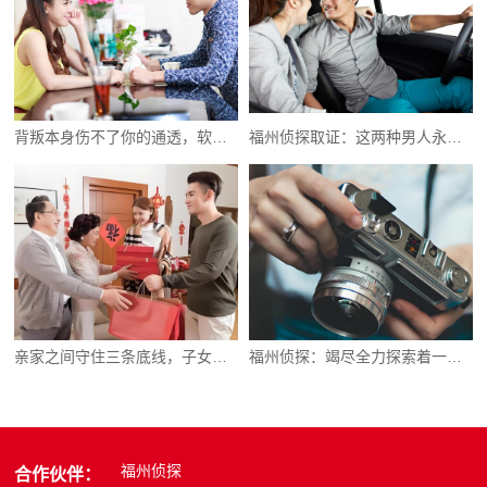
背叛本身伤不了你的通透，软肋是你的执念
福州侦探取证：这两种男人永不会背叛家庭
亲家之间守住三条底线，子女的日子才能过好
福州侦探：竭尽全力探索着一个又一个真相
福州侦探
合作伙伴：