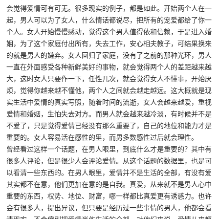
会觉得爱情可有可无。很多现实的例子，都是如此。开始两个人在一
起，男人可以为了女人，什么情话都说尽，把所有的宠爱都给了你一
个人。女人开始慢慢感动，觉得这个男人值得依和信赖，于是进入婚
姻，为了这个家庭付出所有，失去工作，安心相夫教子，可结果换来
的就是男人的嫌弃。女人回归了家庭，没有了之前的那种光环，男人
一直在外面感受各种新鲜美好的事物，就会觉得两个人的差距越来越
大，这时女人只要作一下，任性几次，就会觉得女人不懂事，开始厌
烦，觉得你越来越不懂他，两个人之间就会越走越远。这大概就是现
实生活中爱情的真实写照，随着时间的流逝，女人会越来越爱，重视
爱情和婚姻，生怕失去对方。而男人就会越来越冷淡，有时候并不是
不爱了，只是觉得爱情已经没有那么重要了，自己的地位和能力才是
重要的。女人容易活在感性的里，而男多数感性过后就会理性。
曾经看过这样一个话题，在男人眼里，到底什么才是重要的？其中有
很多人评论，但是很少人会评论爱情。从这个话题的数据里，也是可
以看清一些东西的。在男人眼里，爱情并不是生活的全部，有没有爱
其实都不在意，他们更加在意的是自我。真爱，从来就不是男人心中
重要的东西，权势、地位、财富，哪一样都比真爱更有诱惑力。也许
会有很多人，提出异议，但只要是经历过一些事情的男人，他都会看