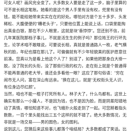
可女人呢？画风完全变了。大多数女人要是走了这一步，脑子里算的
可不是长相这笔账。她看的是这个男人手里有没有权，兜里有没有
钱，能不能给她带来实实在在的好处。哪怕对方是个五十多岁、头发
稀松、大腹便便的“糟老头子”，只要他位置上能说上话，口袋里能掏
出真金白银，那在不少人眼里，这就是块“香饽饽”。您还别不信，前
几年某医院那档子事儿，不就是活生生的例子吗？那位姓王的行环先
生，论学术咱不敢瞎说，可要说长相，真就是普通路人一枚，老气横
秋的脸，年纪也摆在那儿了。可偏偏就有不少年轻貌美的医护愿意往
前凑。您真以为是看上他这个人了？别逗了，如果他把那身白大褂一
脱，没了院长的头衔，没了那些行政的权力，走在街上就是个普通得
不能再普通的老大爷，谁还会多看他一眼？这应了那句俗语：“穷在
闹市无人问，富在深山有远亲。”换在这儿，就是“无权街头无人识，
有位身边尽红颜”。
当然，咱也不能一棍子打死所有人。林子大了，什么鸟都有。这世上
确实有那么一小撮人，不是因为钱，也不是因为脸，而是阴差阳错地
动了真情，哪怕知道不对，也飞蛾扑火般走到了一起。可您掰着指头
数数，一百个里头能找出三五个这样的就不错了。绝大多数情况，无
非就是一场交易——男的图色，女的图利。
说到这儿，您猜后来这些事儿都落个啥结局？大多数都成了笑话。比