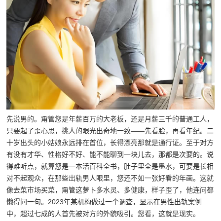
先说男的。甭管您是年薪百万的大老板，还是月薪三千的普通工人，
只要起了歪心思，挑人的眼光出奇地一致——先看脸，再看年纪。二
十岁出头的小姑娘永远排在首位，长得漂亮那就是通行证。至于对方
有没有才华、性格好不好、能不能聊到一块儿去，那都是次要的。说
得难听点，就算您是一本活百科全书，肚子里全是墨水，可要是长相
对不起观众，在那些出轨男人眼里，您还不如一张好看的年画。这就
像去菜市场买菜，甭管这萝卜多水灵、多健康，样子歪了，他连问都
懒得问一句。2023年某机构做过一个调查，显示在男性出轨案例
中，超过七成的人首先被对方的外貌吸引。您看，这就是现实。