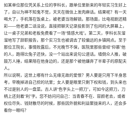
如某单位那位凭关系上位的李科长，跟单位里新来的年轻实习生好上
了，自以为神不知鬼不觉，天天在微信上发肉麻话。结果呢？有一天
喝大了，手机落在饭桌上，被老婆当场解锁。那场面，比电视剧还精
彩——他老婆二话没说，直接把聊天记录投影到了包间的大屏幕上，
让一桌子兄弟和老板免费看了一场“情感大戏”。第二天，李科长灰溜
溜地写了辞职报告，那个实习生也被调去了较偏远的乡镇网点。至于
那位王院长，事情败露后，不光晚节不保，医院里那些曾经“仰慕”他
的人，跑得比兔子还快，没一个站出来说句公道话。墙倒众人推，破
鼓万人捶，结果陪在他身边的，还是那个被他嫌弃了半辈子的原配夫
人。
所以说啊，这世上哪有什么无缘无故的爱恨？男人要是只用下半身思
考，早晚掉进自己挖的坑里；女人要是眼里只剩下权和钱，到头来也
不过是别人的一盘菜。古人讲“色字头上一把刀”，可如今这把刀，刀
柄上还刻着“利”字。您不妨问问自己：当青春不在、容颜老去，或者
权位尽失、钱财散尽的时候，那些因外貌和利益聚拢来的人，还会多
看你一眼吗？