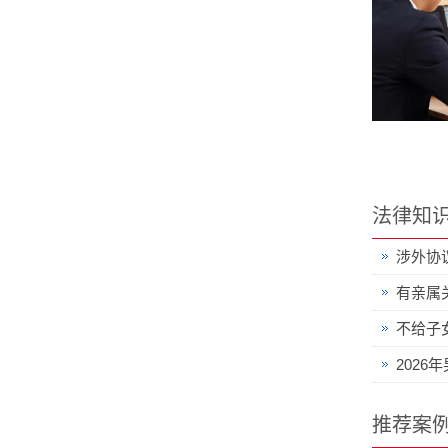
法律知
涉外协
有亲属
不给子
202
推荐案