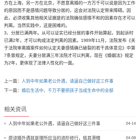
方在上海，另一方在北京，不愿意离婚的一方万千可以说是因为工作
的原因而不是感情问题导致分居的，这会对法院认定带来障碍。因
此，必须收集其他相关证据是的法院确信感情不和的因素存在才可以
判离。当然实践中，这是困难的。
3、分居已满两年。从可以证实已经分居的事件开始算起，到起诉时
已满2年，才可以构成法定判离的因素。1989年11月，法院发布《关
于法院审离婚案件如何认定夫妻感情确已破裂的若干具体意见》中第
7条曾规定，夫妻分居满三年法院才可以判离，现在《婚姻法》规定
为2年，更体现了法律人性化的一面。
上一篇：
人到中年如果老公外遇，请逼自己做好这三件事
下一篇：
婚后生活中，千万不要把孩子当成生命中的全部
相关资讯
人到中年如果老公外遇，请逼自己做好这三件事
04-14
原谅婚外遇就是理所应当的进阶修行，极其滑稽
04-08