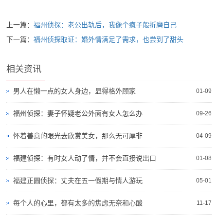
上一篇：
福州侦探：老公出轨后，我像个疯子般折磨自己
下一篇：
福州侦探取证：婚外情满足了需求，也尝到了甜头
相关资讯
男人在懒一点的女人身边，显得格外顾家
01-09
福州侦探：妻子怀疑老公外面有女人怎么办
09-26
怀着善意的眼光去欣赏美女，那么无可厚非
04-09
福建侦探：有时女人动了情，并不会直接说出口
01-08
福建正圆侦探：丈夫在五一假期与情人游玩
05-01
每个人的心里，都有太多的焦虑无奈和心酸
11-17