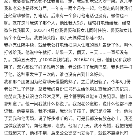
家，我婆婆说什么都不让我带孩子走，我就和老公大吵一架。这几年
我和老公也是经常分居，一年有一两个月在一起。他刚走的时候我们
还经常聊微信，打电话。后来有一个多月他电话也没有，微信也不
聊。就在这时我遇了那个人，他比我大5岁，经常打电话给我，经常
微信找我聊天。2016年4月份我婆婆和我女儿同时住院，婆婆和女儿
俩个不在一起，我要俩头跑，那几天搞得觉都睡不好。
我办完住院手续，就给老公打电话把两人住院的事儿告诉了他，叫他
打钱给我。他说中午就打，结果一天，俩天，三天……一直都没有
打。到第五天才打了1000块钱给我。2016年10月份，他们又和我吵
架了，双方都说了好多难听的话，老公还打了我两巴掌，我也还手打
了他，这种事发生了三次的，谁也没有占到什么好处。
我和那个朋友因为经常聊天慢慢的熟了，之后就出轨了。今年5月份
老公产生了怀疑，拿着我的身份证号码去给他朋友查我的订房记录，
他朋友我也认识也会经常见面，是个警察所以能查订房记录。他什么
都知道了。他一问我就什么都说了。我跟老公道歉，说什么他都不原
谅我。他要离婚，我不想离，我说为了孩子，他只是冷笑一个。他为
了要我和他离婚，说了好多难听的话。可是我都没有放在心上，我还
是做我该做的，帮他洗脚，泡茶。他闹了几天，我不离婚，我把结婚
证藏起来了，他找不到。后来公公婆婆也妥协了，就说不离婚也可