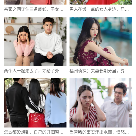
亲家之间守住三条底线，子女的日子才能过好
男人在懒一点的女人身边，显得格外顾家
两个人一起走丢了，才给了外人可乘之机
福州侦探：夫妻长期分居，算不算自动离婚
怎么都没想到，自己的好闺蜜竟然会是小三
当背叛的事实浮出水面，愤怒与屈辱涌上心头