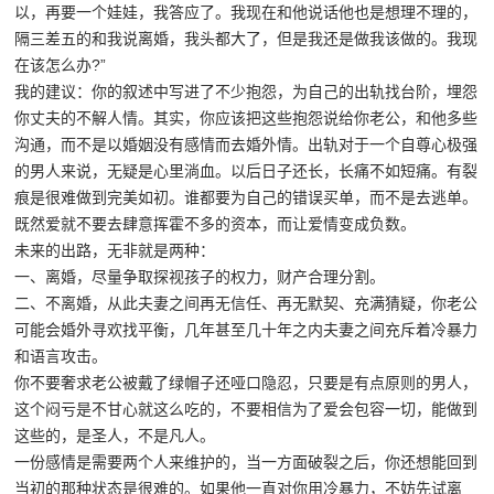
以，再要一个娃娃，我答应了。我现在和他说话他也是想理不理的，
隔三差五的和我说离婚，我头都大了，但是我还是做我该做的。我现
在该怎么办?”
我的建议：你的叙述中写进了不少抱怨，为自己的出轨找台阶，埋怨
你丈夫的不解人情。其实，你应该把这些抱怨说给你老公，和他多些
沟通，而不是以婚姻没有感情而去婚外情。出轨对于一个自尊心极强
的男人来说，无疑是心里淌血。以后日子还长，长痛不如短痛。有裂
痕是很难做到完美如初。谁都要为自己的错误买单，而不是去逃单。
既然爱就不要去肆意挥霍不多的资本，而让爱情变成负数。
未来的出路，无非就是两种：
一、离婚，尽量争取探视孩子的权力，财产合理分割。
二、不离婚，从此夫妻之间再无信任、再无默契、充满猜疑，你老公
可能会婚外寻欢找平衡，几年甚至几十年之内夫妻之间充斥着冷暴力
和语言攻击。
你不要奢求老公被戴了绿帽子还哑口隐忍，只要是有点原则的男人，
这个闷亏是不甘心就这么吃的，不要相信为了爱会包容一切，能做到
这些的，是圣人，不是凡人。
一份感情是需要两个人来维护的，当一方面破裂之后，你还想能回到
当初的那种状态是很难的。如果他一直对你用冷暴力，不妨先试离