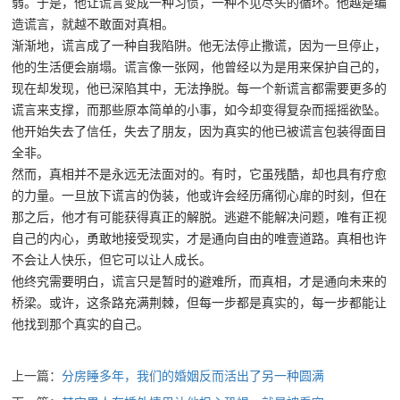
弱。于是，他让谎言变成一种习惯，一种不见尽头的循环。他越是编
造谎言，就越不敢面对真相。
渐渐地，谎言成了一种自我陷阱。他无法停止撒谎，因为一旦停止，
他的生活便会崩塌。谎言像一张网，他曾经以为是用来保护自己的，
现在却发现，他已深陷其中，无法挣脱。每一个新谎言都需要更多的
谎言来支撑，而那些原本简单的小事，如今却变得复杂而摇摇欲坠。
他开始失去了信任，失去了朋友，因为真实的他已被谎言包装得面目
全非。
然而，真相并不是永远无法面对的。有时，它虽残酷，却也具有疗愈
的力量。一旦放下谎言的伪装，他或许会经历痛彻心扉的时刻，但在
那之后，他才有可能获得真正的解脱。逃避不能解决问题，唯有正视
自己的内心，勇敢地接受现实，才是通向自由的唯壹道路。真相也许
不会让人快乐，但它可以让人成长。
他终究需要明白，谎言只是暂时的避难所，而真相，才是通向未来的
桥梁。或许，这条路充满荆棘，但每一步都是真实的，每一步都能让
他找到那个真实的自己。
上一篇：
分房睡多年，我们的婚姻反而活出了另一种圆满