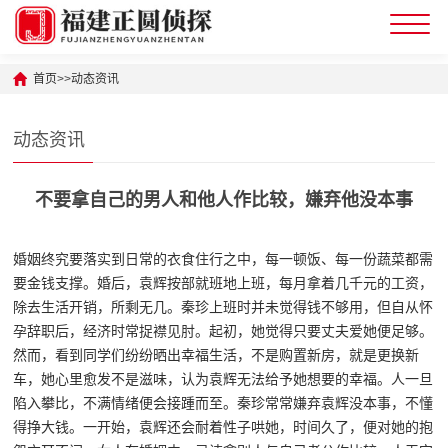
首页
>>
动态资讯
动态资讯
不要拿自己的男人和他人作比较，嫌弃他没本事
婚姻终究要落实到日常的衣食住行之中，每一顿饭、每一份蔬菜都需
要金钱支撑。婚后，袁辉按部就班地上班，每月拿着几千元的工资，
除去生活开销，所剩无几。秦珍上班时并未觉得钱不够用，但自从怀
孕辞职后，经济时常捉襟见肘。起初，她觉得只要丈夫爱她便足够。
然而，看到同学们纷纷晒出幸福生活，不是购置新房，就是更换新
车，她心里愈发不是滋味，认为袁辉无法给予她想要的幸福。人一旦
陷入攀比，不满情绪便会接踵而至。秦珍常常嫌弃袁辉没本事，不懂
得挣大钱。一开始，袁辉还会耐着性子哄她，时间久了，便对她的抱