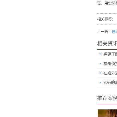
语，用实际
相关标签：
上一篇：
懂
相关资
福建正
福州侦
在婚外
80%
推荐案