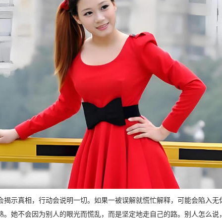
会揭示真相，行动会说明一切。如果一被误解就慌忙解释，可能会陷入无
熟。她不会因为别人的眼光而慌乱，而是坚定地走自己的路。别人怎么说