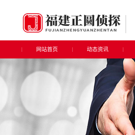
网站首页
动态资讯