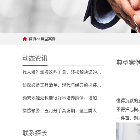
首页
>>
典型案例
动态资讯
典型案
找人难？掌握这些工具，轻松解决您的人际难题
侦探必备工具清单：现代与经典侦探装备大对拼
频繁地独处也能很好地培养感情，增加彼此了解
懂得沉默的
不得把心掏
情感预警：五月分手高发期，这三类人容易中招
一件事，别
联系探长