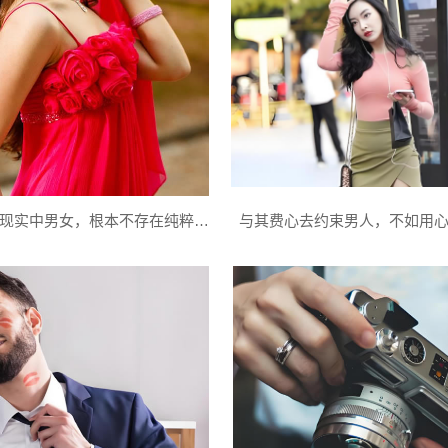
福州侦探：现实中男女，根本不存在纯粹友谊
与其费心去约束男人，不如用