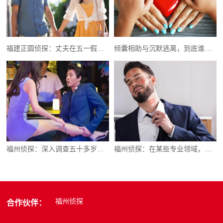
福建正圆侦探：丈夫在五一假期与情人游玩
倾囊相助与沉默逃离，到底谁错了
福州侦探：深入调查五十多岁出轨的中年大叔
福州侦探：在某些专业领域，女性优势强于男性
福州侦探
合作伙伴：