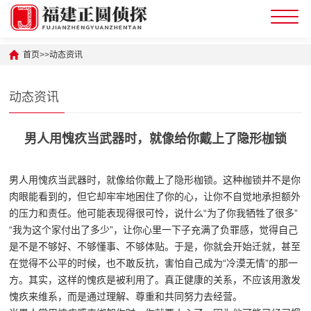
首页
>>
动态资讯
动态资讯
男人用愧疚当武器时，就像给你戴上了隐形枷锁
男人用愧疚当武器时，就像给你戴上了隐形枷锁。这种枷锁并不是你
肉眼能看到的，但它却牢牢地困住了你的心，让你不自觉地承担额外
的压力和责任。他可能表现得很可怜，说什么“为了你我牺牲了很多”
“我为这个家付出了多少”，让你心里一下子充满了负罪感，觉得自己
是不是不够好、不够懂事、不够体贴。于是，你就会开始迁就，甚至
在觉得不公平的时候，也不敢反抗，害怕自己成为“冷漠无情”的那一
方。其实，这样的愧疚是被利用了。真正健康的关系，不应该用激发
愧疚来维系，而是通过理解、尊重和共同努力去经营。