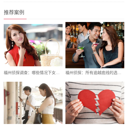
推荐案例
福州侦探调查：哪些情况下女人容易有外遇
福州侦探：所有逾越底线的选择都需承担代价