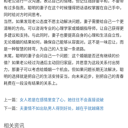
和老公进行一次沟通，表达自己的情绪，但记住措辞要平和，不要带
有过多指责。聪明的妻子在这个时候懂得把话语权掌握在自己手中，
同时给对方时间思考。
当然，如果发现老公态度不愿主动解决问题，妻子需要给自己一个更
清晰的方向。可以咨询专业的心理学家或婚姻指导师，让自己获得更
多建议和支持。与此同时，妻子也要提高自身的心理和生活自立性，
无论婚姻的结果如何，确保自己能够从容面对。这不是一味忍让，而
是一种智慧的转弯，为自己的人生留一条退路。
末尾，聪明的妻子会问自己一个问题：这个婚姻是否还有继续的价
值？如果老公经过沟通后主动回归家庭，并愿意为这段关系付出努
力，那妻子可以考虑给婚姻一个机会。但如果问题长期无法解决，聪
明的选择就是把自己的生活安排妥当，向未来迈步，别把自己的青春
耗费在一段没有结果的关系上。
上一篇：
女人若是在感情里变了心，她往往不会直接说破
下一篇：
夫妻情不如出轨男人得到好处，越在乎就越痛苦
相关资讯