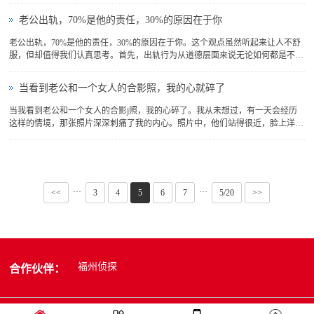
的关系。如果一方选择背叛，那必然意味着信任的破裂和情感的伤害。面对这样
的问题，继续忍耐或试图修复关系有时可能只会加剧痛苦，而果断地做出选择才
老公出轨，70%是他的责任，30%的原因在于你
是对自己真正的负责。...
老公出轨，70%是他的责任，30%的原因在于你。这个观点虽然听起来让人不舒
服，但却值得我们认真思考。首先，出轨行为从道德层面来说无论如何都是不可
接受的，反映出对婚姻承诺的背叛，这是丈夫本身的选择和行为。因此，主要责
任毫无疑问在于他。然而，婚姻是一种双向关系，它的稳定和幸福需要双方共同
当看到老公和一个女人的合影照，我的心就碎了
努力。当婚姻中出现问题...
当我看到老公和一个女人的合影j照，我的心碎了。我从未想过，有一天会经历
这样的情境，那张照片深深刺痛了我的内心。照片中，他们站得很近，脸上洋溢
的笑容让我感到陌生而充满威胁。我的脑海中一遍遍地问着自己，这究竟是怎么
回事？为什么会有这样的一张照片？是不是我忽略了什么，而他却在我的视线之
外变得不再属于我？我试...
···
···
<<
3
4
5
6
7
5/20
>>
福州侦探
合作伙伴：