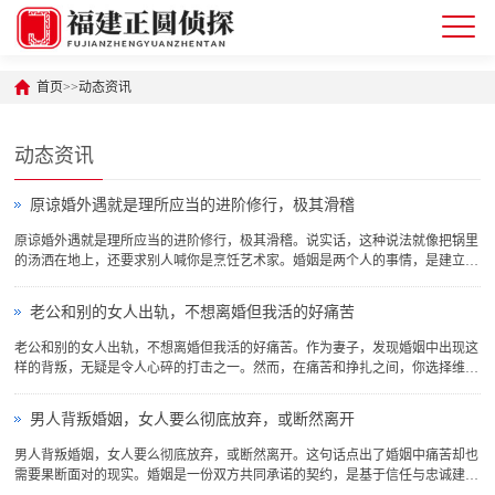
首页
>>
动态资讯
动态资讯
原谅婚外遇就是理所应当的进阶修行，极其滑稽
原谅婚外遇就是理所应当的进阶修行，极其滑稽。说实话，这种说法就像把锅里
的汤洒在地上，还要求别人喊你是烹饪艺术家。婚姻是两个人的事情，是建立在
信任、尊重和共同责任上的契约。如果婚姻里一方出了轨，那对另一方来说，不
光是心灵上的伤害，更是对整个婚姻的背叛。这时候跑出来说什么原谅才是修
老公和别的女人出轨，不想离婚但我活的好痛苦
行，未免太过自欺欺人了...
老公和别的女人出轨，不想离婚但我活的好痛苦。作为妻子，发现婚姻中出现这
样的背叛，无疑是令人心碎的打击之一。然而，在痛苦和挣扎之间，你选择维持
这段婚姻，或许是因为爱、是因为家庭责任、是因为孩子，甚至是因为对未来的
恐惧。无论原因如何，这种选择值得被尊重，但同时也应该审视自己的内心：这
男人背叛婚姻，女人要么彻底放弃，或断然离开
样的日子是否真的可以...
男人背叛婚姻，女人要么彻底放弃，或断然离开。这句话点出了婚姻中痛苦却也
需要果断面对的现实。婚姻是一份双方共同承诺的契约，是基于信任与忠诚建立