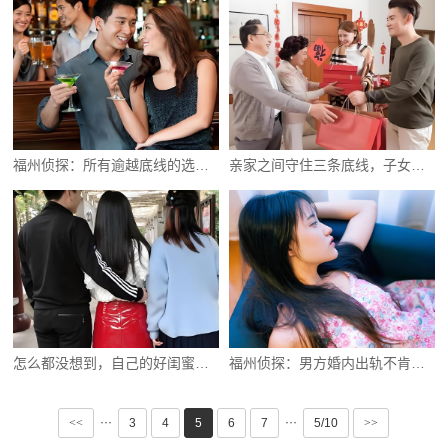
福州侦探：所有逾越底线的选择都需承担代价
亲家之间守住三条底线，子女的日子才能过好
怎么都没想到，自己的好闺蜜竟然会是小三
福州侦探：男方婚内出轨不肯离婚该怎么办
···
···
<<
3
4
5
6
7
5/10
>>