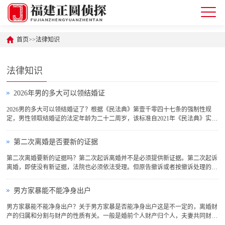
首页
>>
法律知识
法律知识
2026年男的多大可以领结婚证
2026男的多大可以领结婚证了？根据《民法典》第壹千零四十七条的强制性规
定，男性领取结婚证的法定年龄为二十二周岁，该标准自2021年《民法典》实施
以来未作调整，2026年仍继续适用。这一规定具有三重法律特征：1. 年龄计算以
公历生日为准，达到二十二周岁生日当天即可申请登记；2. 该年龄限制适用于所
第二次离婚是否要新的证据
有内地居民，包括城镇...
第二次离婚要新的证据吗？第二次起诉离婚并不是必须提供新证据。第二次起诉
离婚，即使没有新证据，法院也必须依法受理。但原告撤诉或者按撤诉处理的离
婚案件，没有新情况、新理由，六个月内不得第二次起诉。第二次离婚要多长时
间？第二次起诉离婚需要三个月、或者是六个月的时间才可以判决下来，具体离
男方家暴能不能净身出户
婚案件审理所需要的时...
男方家暴能不能净身出户？关于男方家暴是否能净身出户这是不一定的，离婚财
产的归属和分割与财产的性质有关。一般是婚前个人财产归个人，夫妻共同财产