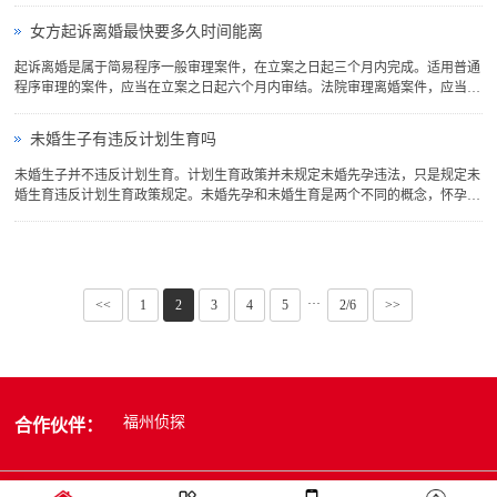
共同分割。而在分割夫妻共同财产时，应当先由男女双方协商解决，拿出财产分
割方案，再由法院进行审查确认;如果男女双方协商解决不了，法院会先提出分
女方起诉离婚最快要多久时间能离
割方案，尽量使男女双方...
起诉离婚是属于简易程序一般审理案件，在立案之日起三个月内完成。适用普通
程序审理的案件，应当在立案之日起六个月内审结。法院审理离婚案件，应当进
行调解;如果感情确已破裂，调解无效的，应当准予离婚。有特殊情况需要延长
的，由本院院长批准，可以延长六个月;还需要延长的，报请上级法院批准。法
未婚生子有违反计划生育吗
院审理离婚案件，应当进...
未婚生子并不违反计划生育。计划生育政策并未规定未婚先孕违法，只是规定未
婚生育违反计划生育政策规定。未婚先孕和未婚生育是两个不同的概念，怀孕并
未违反计划生育政策规定。然而，未婚生育的情况下，父母需要承担一定的法律
责任。例如，如果生育行为发生在现居住地，那么由现居住地县级计划生育行政
部门按照现居地的征收...
···
<<
1
2
3
4
5
2/6
>>
福州侦探
合作伙伴：