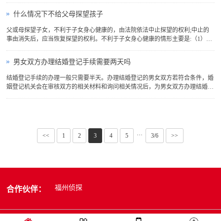
体健康。2、照顾被监护人的生活：这包括日常生活起居的照顾，以及为被监护
人提供必要的生活用品和服务。3、管理和保护被监护人的财产：监护人需要妥
什么情况下不给父母探望孩子
善管理和保护被监护人的财...
父或母探望子女，不利于子女身心健康的，由法院依法中止探望的权利;中止的
事由消失后，应当恢复探望的权利。不利于子女身心健康的情形主要是:（1）探
望一方对子女存在违法犯罪行为的，如暴力行为等；（2）探望一方教唆、胁
迫、引诱子女实施不良行为的；（3）探望一方有严重的健康障碍，威胁子女健
男女双方办理结婚登记手续需要两天吗
康的，如身患传染病、严重精...
结婚登记手续的办理一般只需要半天。办理结婚登记的男女双方若符合条件，婚
姻登记机关会在审核双方的相关材料和询问相关情况后，为男女双方办理结婚登
记手续以及发放结婚证。根据我国的法律规定：办结婚登记手续应在一方当事人
的常住户口所在地的婚姻登记机关进行登记。婚姻登记机关要对结婚登记当事人
出具的证件、证明材料...
···
<<
1
2
3
4
5
3/6
>>
福州侦探
合作伙伴：