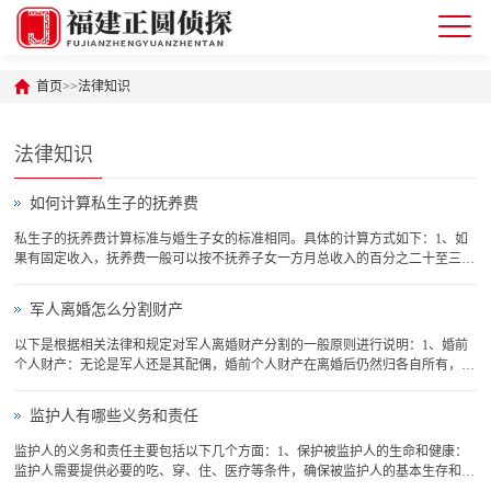
首页
>>
法律知识
法律知识
如何计算私生子的抚养费
私生子的抚养费计算标准与婚生子女的标准相同。具体的计算方式如下：1、如
果有固定收入，抚养费一般可以按不抚养子女一方月总收入的百分之二十至三十
的比例给付。2、如果不符合法定收养子女条件收养子女，或者违法多生育一个
子女，那么抚养费的计算方式可能会有所不同。具体来说，对于不符合法定收养
军人离婚怎么分割财产
子女条件收养子女的，抚...
以下是根据相关法律和规定对军人离婚财产分割的一般原则进行说明：1、婚前
个人财产：无论是军人还是其配偶，婚前个人财产在离婚后仍然归各自所有，不
会因离婚而转化为夫妻共同财产。2、夫妻共同财产：夫妻共同财产在离婚时应
进行公平合理的分割。这些财产包括双方在婚姻关系存续期间所得的工资、奖
监护人有哪些义务和责任
金、收益、知识产权等。夫...
监护人的义务和责任主要包括以下几个方面：1、保护被监护人的生命和健康：
监护人需要提供必要的吃、穿、住、医疗等条件，确保被监护人的基本生存和身