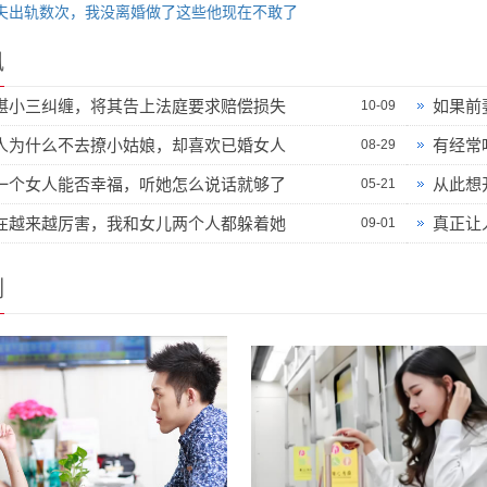
夫出轨数次，我没离婚做了这些他现在不敢了
讯
堪小三纠缠，将其告上法庭要求赔偿损失
如果前
10-09
人为什么不去撩小姑娘，却喜欢已婚女人
有经常
08-29
一个女人能否幸福，听她怎么说话就够了
从此想
05-21
在越来越厉害，我和女儿两个人都躲着她
真正让
09-01
例