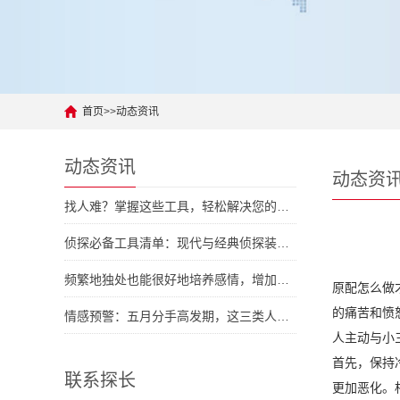
首页
>>
动态资讯
动态资讯
动态资
找人难？掌握这些工具，轻松解决您的人际难题
侦探必备工具清单：现代与经典侦探装备大对拼
频繁地独处也能很好地培养感情，增加彼此了解
原配怎么做
的痛苦和愤
情感预警：五月分手高发期，这三类人容易中招
人主动与小
首先，保持
联系探长
更加恶化。